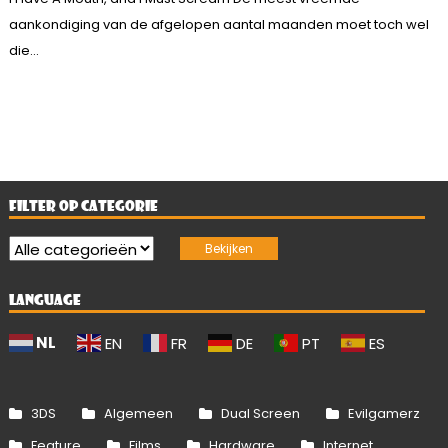
aankondiging van de afgelopen aantal maanden moet toch wel
die...
FILTER OP CATEGORIE
LANGUAGE
NL
EN
FR
DE
PT
ES
3DS
Algemeen
Dual Screen
Evilgamerz
Feature
Films
Hardware
Internet