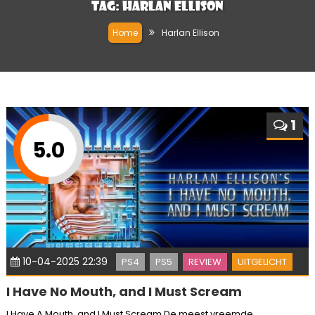
Tag:
Harlan Ellison
Home
Harlan Ellison
1
5.0
10-04-2025 22:39
PS4
PS5
REVIEW
UITGELICHT
I Have No Mouth, and I Must Scream
I Have A Mouth, and I Must Scream De meest vreemde