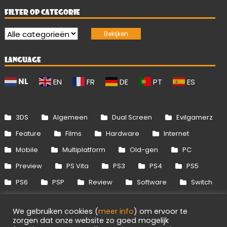
FILTER OP CATEGORIE
LANGUAGE
NL
EN
FR
DE
PT
ES
3DS
Algemeen
Dual Screen
Evilgamerz
Feature
Films
Hardware
Internet
Mobile
Multiplatform
Old-gen
PC
Preview
PS Vita
PS3
PS4
PS5
PS6
PSP
Review
Software
Switch
Switch 2
Uitgelicht
Wii
Wii U
We gebruiken cookies (
meer info
) om ervoor te
Xbox 360
Xbox One
Xbox Series
zorgen dat onze website zo goed mogelijk