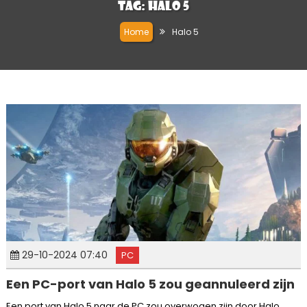
Tag:
Halo 5
Home
Halo 5
29-10-2024 07:40
PC
Een PC-port van Halo 5 zou geannuleerd zijn
Een port van Halo 5 naar de PC zou overwogen zijn door Halo