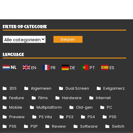
FILTER OP CATEGORIE
LANGUAGE
NL
EN
FR
DE
PT
ES
3DS
Algemeen
Dual Screen
Evilgamerz
Feature
Films
Hardware
Internet
Mobile
Multiplatform
Old-gen
PC
Preview
PS Vita
PS3
PS4
PS5
PS6
PSP
Review
Software
Switch