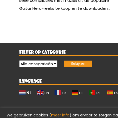
serie compilaties met muziek uit de populaire
Guitar Hero-reeks te koop en te downloaden...
FILTER OP CATEGORIE
LANGUAGE
NL
EN
FR
DE
PT
E
We gebruiken cookies (
meer info
) om ervoor te zorgen da