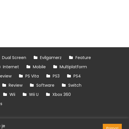
Dual Screen
Evilgamerz
Feature
Internet
Mobile
Multiplatform
review
PS Vita
PS3
PS4
Review
Software
Switch
Wii
Wii U
Xbox 360
es
 je
Prima!