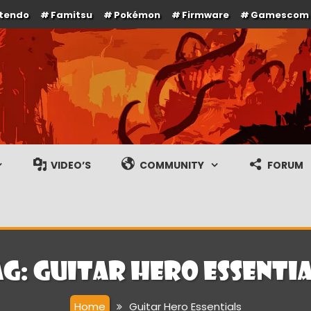
ntendo
Famitsu
Pokémon
Firmware
Gamescom
e en gameplay streams
VIDEO’S
COMMUNITY
FORUM
ag:
Guitar Hero Essentia
Home
Guitar Hero Essentials