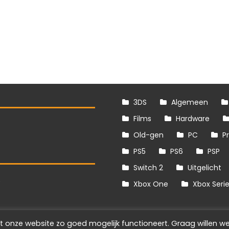
3DS
Algemeen
Films
Hardware
Old-gen
PC
P
PS5
PS6
PSP
Switch 2
Uitgelicht
S
Xbox One
Xbox Seri
t onze website zo goed mogelijk functioneert. Graag willen we