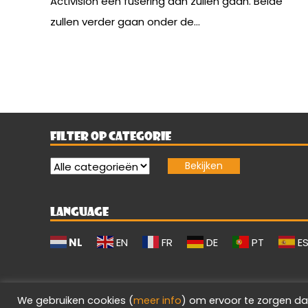
Activision een fusering aan zullen gaan. Beide
zullen verder gaan onder de...
FILTER OP CATEGORIE
LANGUAGE
NL
EN
FR
DE
PT
E
We gebruiken cookies (
meer info
) om ervoor te zorgen da