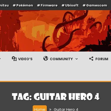
mitsu
Pokémon
Firmware
Ubisoft
Gamescom
e en gameplay streams
VIDEO’S
COMMUNITY
FORUM
Tag:
Guitar Hero 4
Home
Guitar Hero 4