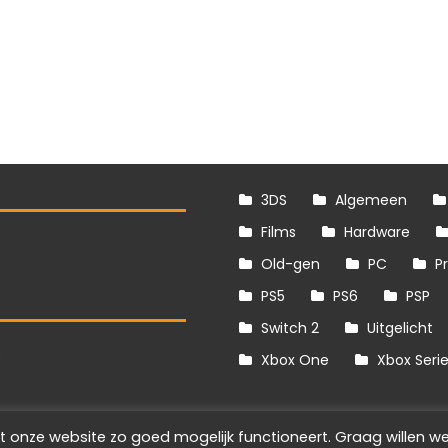
3DS
Algemeen
Films
Hardware
Old-gen
PC
P
PS5
PS6
PSP
Switch 2
Uitgelicht
S
Xbox One
Xbox Seri
t onze website zo goed mogelijk functioneert. Graag willen we