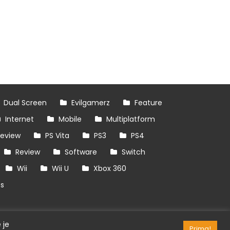
Dual Screen
Evilgamerz
Feature
Internet
Mobile
Multiplatform
review
PS Vita
PS3
PS4
Review
Software
Switch
Wii
Wii U
Xbox 360
es
 je
Prima!