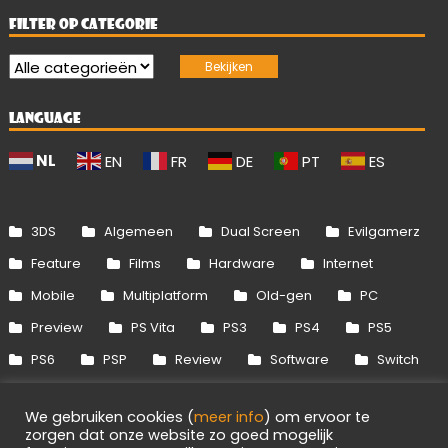
FILTER OP CATEGORIE
LANGUAGE
NL
EN
FR
DE
PT
ES
3DS
Algemeen
Dual Screen
Evilgamerz
Feature
Films
Hardware
Internet
Mobile
Multiplatform
Old-gen
PC
Preview
PS Vita
PS3
PS4
PS5
PS6
PSP
Review
Software
Switch
Switch 2
Uitgelicht
Wii
Wii U
We gebruiken cookies (
meer info
) om ervoor te
Xbox 360
Xbox One
Xbox Series
zorgen dat onze website zo goed mogelijk