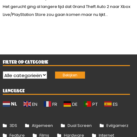
Het gerucht ging al langere tijd dat Grand Theft Auto 2 naar Xbox
Live/PlayStation Store zou gaan komen maar nu lijkt...
FILTER OP CATEGORIE
LANGUAGE
NL
EN
FR
DE
PT
ES
3DS
Algemeen
Dual Screen
Evilgamerz
Feature
Films
Hardware
Internet