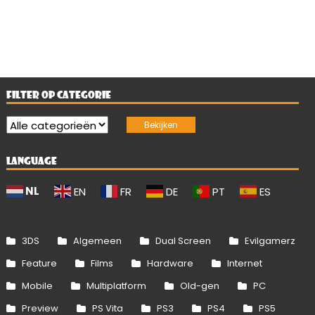
FILTER OP CATEGORIE
LANGUAGE
NL
EN
FR
DE
PT
ES
3DS
Algemeen
Dual Screen
Evilgamerz
Feature
Films
Hardware
Internet
Mobile
Multiplatform
Old-gen
PC
Preview
PS Vita
PS3
PS4
PS5