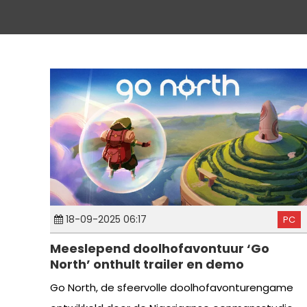
18-09-2025 06:17
PC
Meeslepend doolhofavontuur ‘Go
North’ onthult trailer en demo
Go North, de sfeervolle doolhofavonturengame