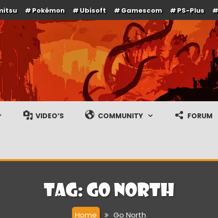
mitsu
Pokémon
Ubisoft
Gamescom
PS-Plus
e en gameplay streams
VIDEO’S
COMMUNITY
FORUM
Tag:
Go North
Home
Go North