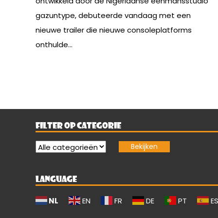
ontwikkeld door de Nigeriaanse eenmansstudio
gazuntype, debuteerde vandaag met een
nieuwe trailer die nieuwe consoleplatforms
onthulde...
FILTER OP CATEGORIE
LANGUAGE
NL
EN
FR
DE
PT
E