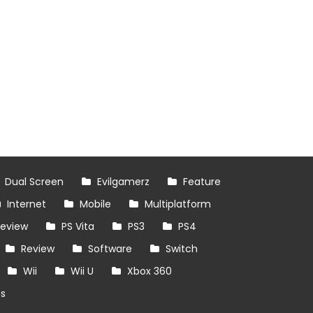
Dual Screen
Evilgamerz
Feature
Internet
Mobile
Multiplatform
review
PS Vita
PS3
PS4
Review
Software
Switch
Wii
Wii U
Xbox 360
es