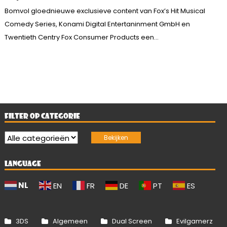
Bomvol gloednieuwe exclusieve content van Fox’s Hit Musical
Comedy Series, Konami Digital Entertaninment GmbH en
Twentieth Centry Fox Consumer Products een...
FILTER OP CATEGORIE
LANGUAGE
NL
EN
FR
DE
PT
ES
3DS
Algemeen
Dual Screen
Evilgamerz