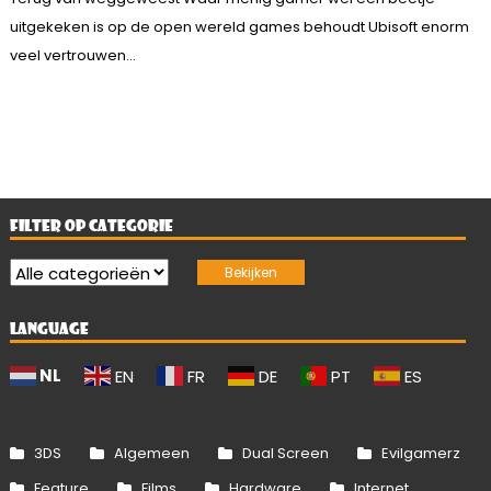
uitgekeken is op de open wereld games behoudt Ubisoft enorm
veel vertrouwen...
FILTER OP CATEGORIE
LANGUAGE
NL
EN
FR
DE
PT
ES
3DS
Algemeen
Dual Screen
Evilgamerz
Feature
Films
Hardware
Internet