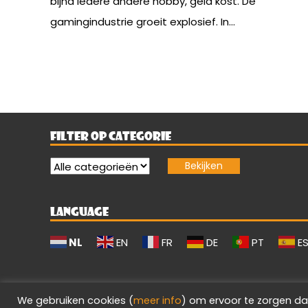
bijna iedere andere hobby, geld kost. De
gamingindustrie groeit explosief. In...
FILTER OP CATEGORIE
LANGUAGE
NL
EN
FR
DE
PT
E
We gebruiken cookies (
meer info
) om ervoor te zorgen da