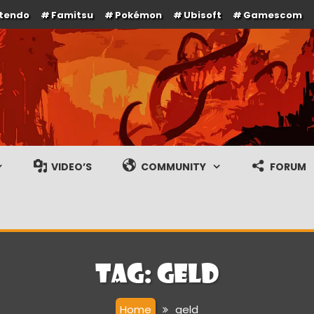
ntendo
Famitsu
Pokémon
Ubisoft
Gamescom
e en gameplay streams
VIDEO’S
COMMUNITY
FORUM
Tag:
geld
Home
geld