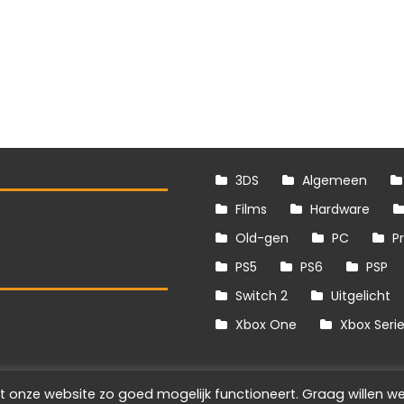
3DS
Algemeen
Films
Hardware
Old-gen
PC
P
PS5
PS6
PSP
Switch 2
Uitgelicht
S
Xbox One
Xbox Seri
t onze website zo goed mogelijk functioneert. Graag willen we