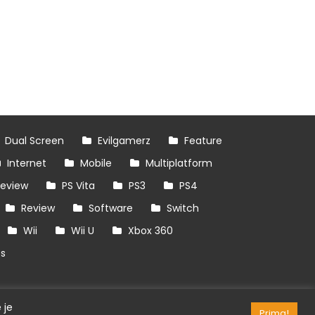
Dual Screen
Evilgamerz
Feature
Internet
Mobile
Multiplatform
review
PS Vita
PS3
PS4
Review
Software
Switch
Wii
Wii U
Xbox 360
es
 je
Prima!