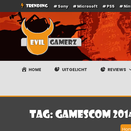
Ga
TRENDING
Sony
Microsoft
PS5
Ni
naar
de
inhoud
Evilgamerz
Het meest interessante game nieuws, reviews, coverag
HOME
UITGELICHT
REVIEWS
Tag:
GamesCom 2014
Ho