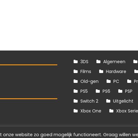
3DS
Algemeen
Films
Hardware
Old-gen
PC
P
PS5
PS6
PSP
Switch 2
Uitgelicht
S
Xbox One
Xbox Seri
t onze website zo goed mogelijk functioneert. Graag willen we