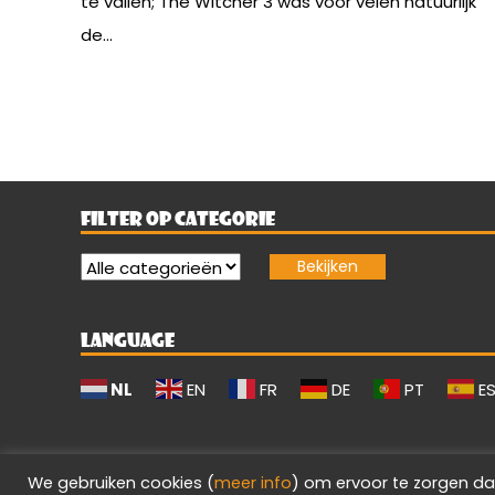
te vallen; The Witcher 3 was voor velen natuurlijk
de...
FILTER OP CATEGORIE
LANGUAGE
NL
EN
FR
DE
PT
E
We gebruiken cookies (
meer info
) om ervoor te zorgen da