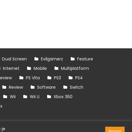
Dual Screen
Evilgamerz
Feature
Internet
Mobile
Multiplatform
review
PS Vita
PS3
PS4
Review
Software
Switch
Wii
Wii U
Xbox 360
es
 je
Prima!