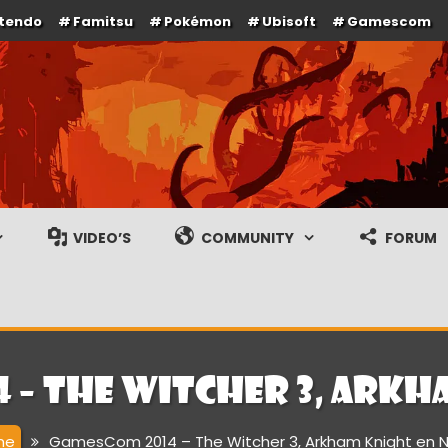
ntendo
Famitsu
Pokémon
Ubisoft
Gamescom
e en gameplay streams
VIDEO’S
COMMUNITY
FORUM
 – The Witcher 3, Arkha
me
GamesCom 2014 – The Witcher 3, Arkham Knight en N