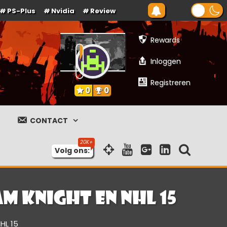
PS-Plus
Nvidia
Review
Rewards
Inloggen
Registreren
0
0
CONTACT
Volg ons:
m Knight en NHL 15
HL 15