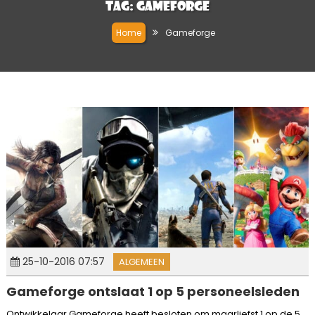
Tag:
Gameforge
Home
Gameforge
25-10-2016 07:57
ALGEMEEN
Gameforge ontslaat 1 op 5 personeelsleden
Ontwikkelaar Gameforge heeft besloten om maarliefst 1 op de 5