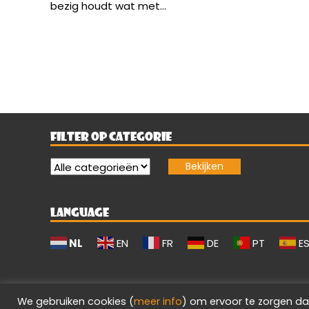
bezig houdt wat met...
FILTER OP CATEGORIE
LANGUAGE
NL
EN
FR
DE
PT
E
We gebruiken cookies (
meer info
) om ervoor te zorgen da