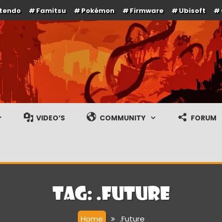
ntendo
Famitsu
Pokémon
Firmware
Ubisoft
e en gameplay streams
VIDEO’S
COMMUNITY
FORUM
Tag:
.Future
Home
.Future