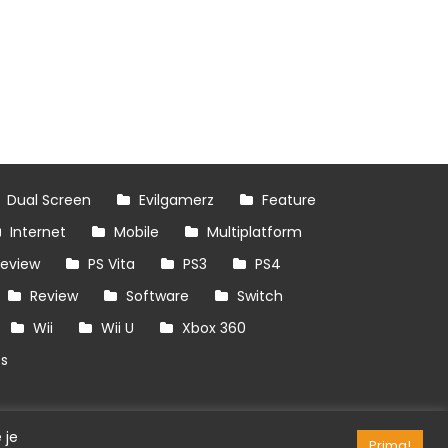
Dual Screen
Evilgamerz
Feature
Internet
Mobile
Multiplatform
review
PS Vita
PS3
PS4
Review
Software
Switch
Wii
Wii U
Xbox 360
es
 je
Prima!