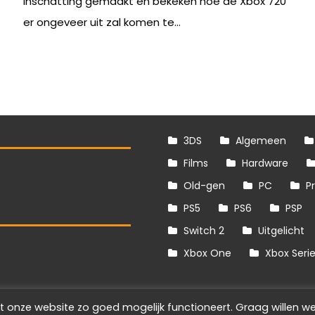
inschatting gemaakt en bekeken hoe de Xbox 720
er ongeveer uit zal komen te...
3DS
Algemeen
Films
Hardware
Old-gen
PC
P
PS5
PS6
PSP
Switch 2
Uitgelicht
S
Xbox One
Xbox Seri
t onze website zo goed mogelijk functioneert. Graag willen we