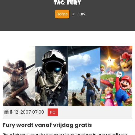
Tag:
Fury
Home
Fury
11-12-2007 07:00
PC
Fury wordt vanaf vrijdag gratis
Goed nieuws voor de mensen die zin hebben in een goedkope