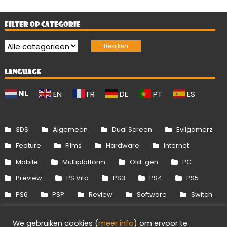
FILTER OP CATEGORIE
LANGUAGE
NL
EN
FR
DE
PT
ES
3DS
Algemeen
Dual Screen
Evilgamerz
Feature
Films
Hardware
Internet
Mobile
Multiplatform
Old-gen
PC
Preview
PS Vita
PS3
PS4
PS5
PS6
PSP
Review
Software
Switch
Switch 2
Uitgelicht
Wii
Wii U
We gebruiken cookies (
meer info
) om ervoor te
Xbox 360
Xbox One
Xbox Series