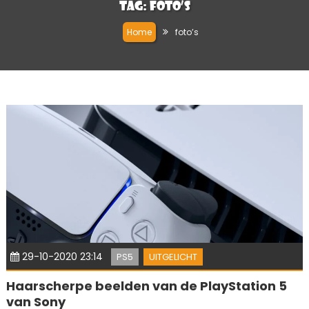
Tag:
foto’s
Home
foto’s
29-10-2020 23:14
PS5
UITGELICHT
Haarscherpe beelden van de PlayStation 5
van Sony