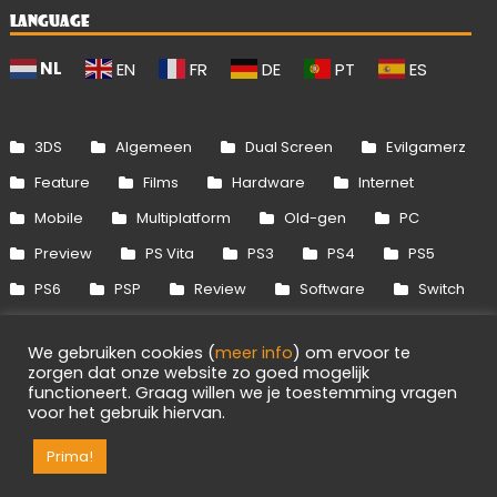
LANGUAGE
NL
EN
FR
DE
PT
ES
3DS
Algemeen
Dual Screen
Evilgamerz
Feature
Films
Hardware
Internet
Mobile
Multiplatform
Old-gen
PC
Preview
PS Vita
PS3
PS4
PS5
PS6
PSP
Review
Software
Switch
Switch 2
Uitgelicht
Wii
Wii U
We gebruiken cookies (
meer info
) om ervoor te
Xbox 360
Xbox One
Xbox Series
zorgen dat onze website zo goed mogelijk
functioneert. Graag willen we je toestemming vragen
voor het gebruik hiervan.
Info
Disclaimer
Cookies
Adverteren
Prima!
RSS/API
Games
OpenCritic
Evilgamerz 2026 - Alle rechten voorbehouden.