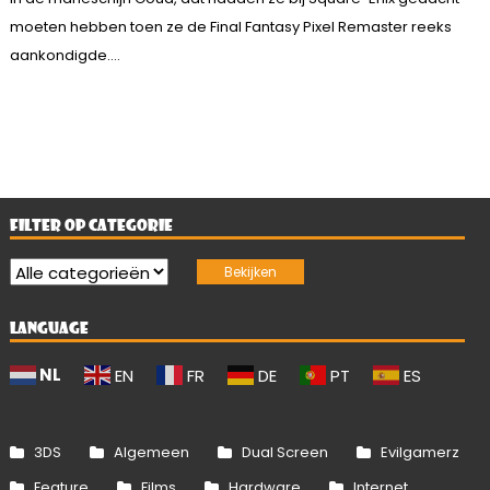
moeten hebben toen ze de Final Fantasy Pixel Remaster reeks
aankondigde....
FILTER OP CATEGORIE
LANGUAGE
NL
EN
FR
DE
PT
ES
3DS
Algemeen
Dual Screen
Evilgamerz
Feature
Films
Hardware
Internet