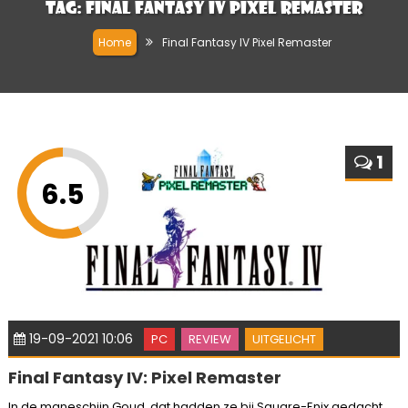
Tag:
Final Fantasy IV Pixel Remaster
Home
Final Fantasy IV Pixel Remaster
1
6.5
19-09-2021 10:06
PC
REVIEW
UITGELICHT
Final Fantasy IV: Pixel Remaster
In de maneschijn Goud, dat hadden ze bij Square-Enix gedacht