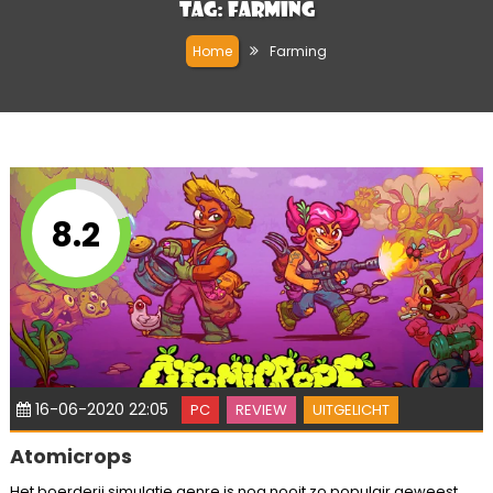
Tag:
Farming
Home
Farming
8.2
16-06-2020 22:05
PC
REVIEW
UITGELICHT
Atomicrops
Het boerderij simulatie genre is nog nooit zo populair geweest.