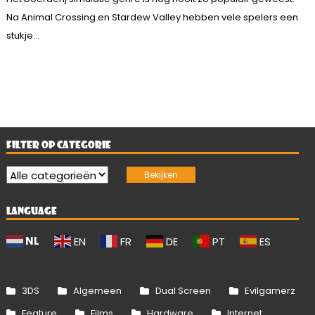
Na Animal Crossing en Stardew Valley hebben vele spelers een
stukje...
FILTER OP CATEGORIE
LANGUAGE
NL
EN
FR
DE
PT
ES
3DS
Algemeen
Dual Screen
Evilgamerz
Feature
Films
Hardware
Internet