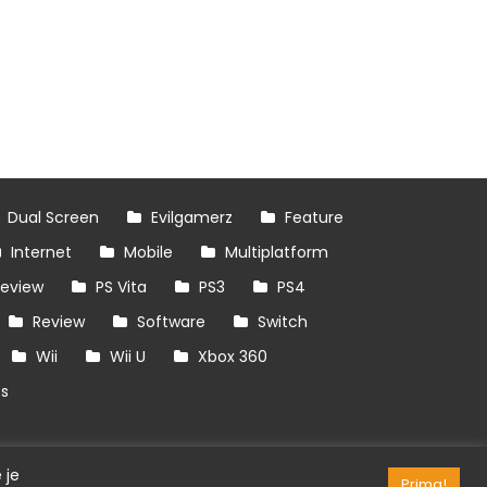
Dual Screen
Evilgamerz
Feature
Internet
Mobile
Multiplatform
review
PS Vita
PS3
PS4
Review
Software
Switch
Wii
Wii U
Xbox 360
es
 je
Prima!