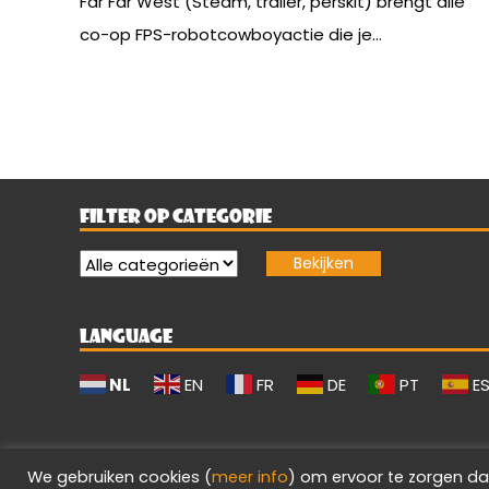
Far Far West (Steam, trailer, perskit) brengt alle
co-op FPS-robotcowboyactie die je...
FILTER OP CATEGORIE
LANGUAGE
NL
EN
FR
DE
PT
E
We gebruiken cookies (
meer info
) om ervoor te zorgen da