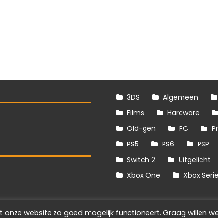
3DS
Algemeen
Films
Hardware
Old-gen
PC
P
PS5
PS6
PSP
Switch 2
Uitgelicht
S
Xbox One
Xbox Seri
t onze website zo goed mogelijk functioneert. Graag willen we