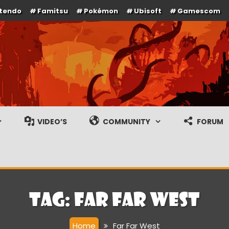
ntendo
Famitsu
Pokémon
Ubisoft
Gamescom
e en gameplay streams
VIDEO’S
COMMUNITY
FORUM
Tag:
Far Far West
Home
Far Far West