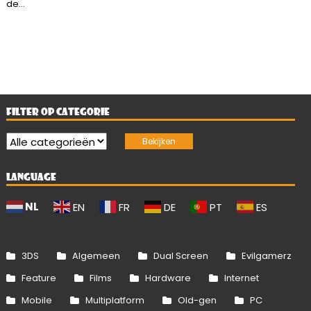
de...
FILTER OP CATEGORIE
LANGUAGE
NL
EN
FR
DE
PT
ES
3DS
Algemeen
Dual Screen
Evilgamerz
Feature
Films
Hardware
Internet
Mobile
Multiplatform
Old-gen
PC