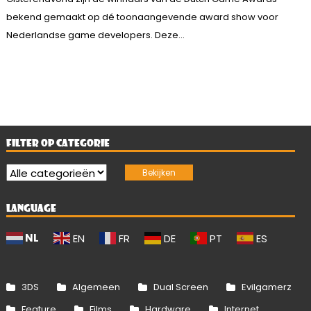
bekend gemaakt op dé toonaangevende award show voor
Nederlandse game developers. Deze...
FILTER OP CATEGORIE
LANGUAGE
NL
EN
FR
DE
PT
ES
3DS
Algemeen
Dual Screen
Evilgamerz
Feature
Films
Hardware
Internet