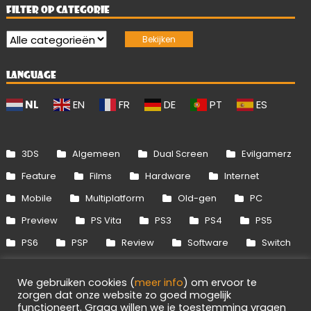
FILTER OP CATEGORIE
LANGUAGE
NL
EN
FR
DE
PT
ES
3DS
Algemeen
Dual Screen
Evilgamerz
Feature
Films
Hardware
Internet
Mobile
Multiplatform
Old-gen
PC
Preview
PS Vita
PS3
PS4
PS5
PS6
PSP
Review
Software
Switch
Switch 2
Uitgelicht
Wii
Wii U
We gebruiken cookies (
meer info
) om ervoor te
Xbox 360
Xbox One
Xbox Series
zorgen dat onze website zo goed mogelijk
functioneert. Graag willen we je toestemming vragen