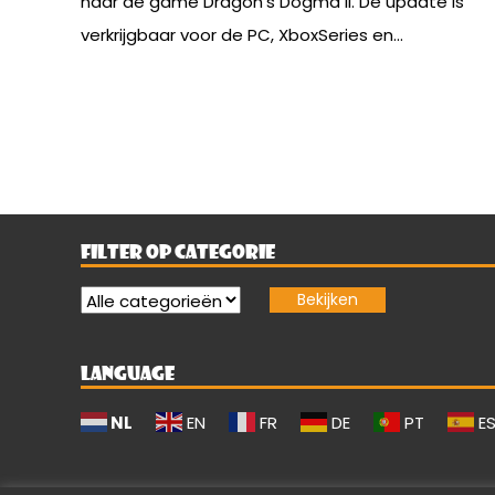
naar de game Dragon’s Dogma II. De update is
verkrijgbaar voor de PC, XboxSeries en...
FILTER OP CATEGORIE
LANGUAGE
NL
EN
FR
DE
PT
E