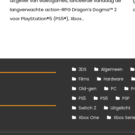
uitgever van videogames, lanceerde vandaag de
langverwachte action-RPG Dragon’s Dogma™ 2
voor PlayStation®5 (PS5®), Xbox...
3DS
Algemeen
Films
Hardware
Old-gen
PC
P
PS5
PS6
PSP
Switch 2
Uitgelicht
S
Xbox One
Xbox Seri