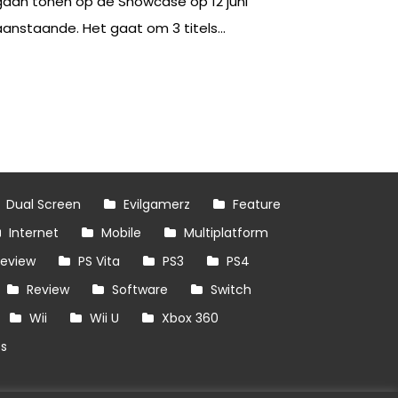
gaan tonen op de Showcase op 12 juni
aanstaande. Het gaat om 3 titels...
Dual Screen
Evilgamerz
Feature
Internet
Mobile
Multiplatform
review
PS Vita
PS3
PS4
Review
Software
Switch
Wii
Wii U
Xbox 360
es