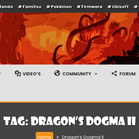
ntendo
Famitsu
Pokémon
Firmware
Ubisoft
e en gameplay streams
VIDEO’S
COMMUNITY
FORUM
Tag:
Dragon’s Dogma II
Home
Dragon’s Dogma II