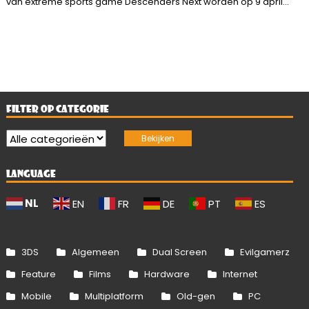
van extreme sports game Descenders Next worden op 9 april...
FILTER OP CATEGORIE
LANGUAGE
NL
EN
FR
DE
PT
ES
3DS
Algemeen
Dual Screen
Evilgamerz
Feature
Films
Hardware
Internet
Mobile
Multiplatform
Old-gen
PC