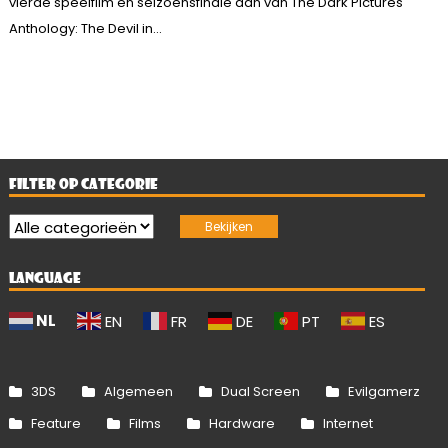
vierde speelfilm en seizoensfinale aan van The Dark Pictures
Anthology: The Devil in...
FILTER OP CATEGORIE
LANGUAGE
NL
EN
FR
DE
PT
ES
3DS
Algemeen
Dual Screen
Evilgamerz
Feature
Films
Hardware
Internet