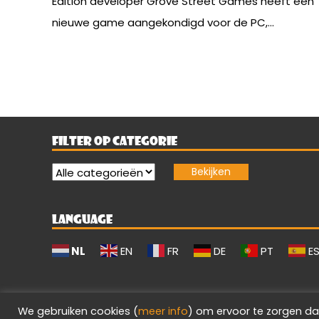
Edition developer Grove Street Games heeft een
nieuwe game aangekondigd voor de PC,...
FILTER OP CATEGORIE
LANGUAGE
NL
EN
FR
DE
PT
E
We gebruiken cookies (
meer info
) om ervoor te zorgen da