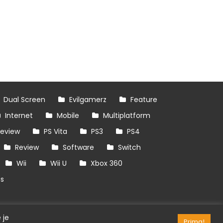
Dual Screen
Evilgamerz
Feature
Internet
Mobile
Multiplatform
review
PS Vita
PS3
PS4
Review
Software
Switch
Wii
Wii U
Xbox 360
es
 je
Prima!