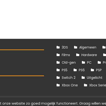
3DS
Algemeen
Films
Hardware
Old-gen
PC
P
PS5
PS6
PSP
Switch 2
Uitgelicht
S
Xbox One
Xbox Seri
t onze website zo goed mogelijk functioneert. Graag willen we