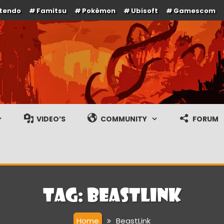
ntendo
Famitsu
Pokémon
Ubisoft
Gamescom
e en gameplay streams
VIDEO’S
COMMUNITY
FORUM
Tag:
BeastLink
Home
BeastLink