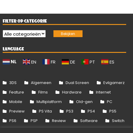
FILTER OP CATEGORIE
LANGUAGE
NL
EN
FR
DE
PT
ES
3DS
Algemeen
Dual Screen
Evilgamerz
Feature
Films
Hardware
Internet
Mobile
Multiplatform
Old-gen
PC
Preview
PS Vita
PS3
PS4
PS5
PS6
PSP
Review
Software
Switch
Switch 2
Uitgelicht
Wii
Wii U