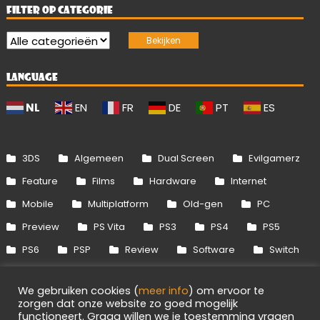
FILTER OP CATEGORIE
LANGUAGE
NL
EN
FR
DE
PT
ES
3DS
Algemeen
Dual Screen
Evilgamerz
Feature
Films
Hardware
Internet
Mobile
Multiplatform
Old-gen
PC
Preview
PS Vita
PS3
PS4
PS5
PS6
PSP
Review
Software
Switch
Switch 2
Uitgelicht
Wii
Wii U
We gebruiken cookies (
meer info
) om ervoor te
Xbox 360
Xbox One
Xbox Series
zorgen dat onze website zo goed mogelijk
functioneert. Graag willen we je toestemming vragen