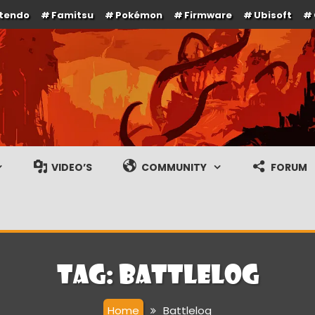
ntendo
Famitsu
Pokémon
Firmware
Ubisoft
e en gameplay streams
VIDEO’S
COMMUNITY
FORUM
Tag:
Battlelog
Home
Battlelog