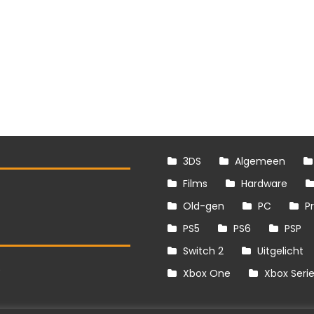
3DS
Algemeen
Films
Hardware
Old-gen
PC
P
PS5
PS6
PSP
Switch 2
Uitgelicht
S
Xbox One
Xbox Seri