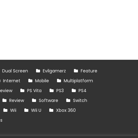
Dual Screen
Evilgamerz
Feature
Internet
Mobile
Multiplatform
review
PS Vita
PS3
PS4
Review
Software
Switch
Wii
Wii U
Xbox 360
es