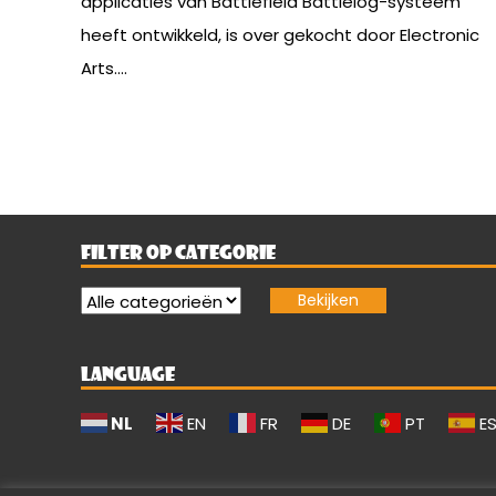
applicaties van Battlefield Battlelog-systeem
heeft ontwikkeld, is over gekocht door Electronic
Arts....
FILTER OP CATEGORIE
LANGUAGE
NL
EN
FR
DE
PT
E