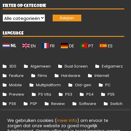
FILTER OP CATEGORIE
LANGUAGE
NL
EN
FR
DE
PT
ES
3DS
Algemeen
Dual Screen
Evilgamerz
Feature
Films
Hardware
Internet
Mobile
Multiplatform
Old-gen
PC
Preview
PS Vita
PS3
PS4
PS5
PS6
PSP
Review
Software
Switch
Switch 2
Uitgelicht
Wii
Wii U
We gebruiken cookies (
meer info
) om ervoor te
Xbox 360
Xbox One
Xbox Series
zorgen dat onze website zo goed mogelijk