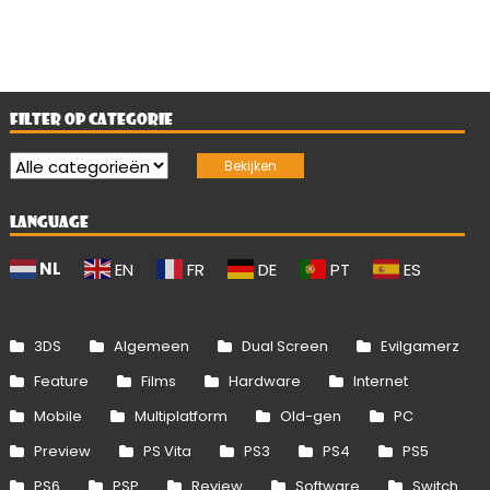
FILTER OP CATEGORIE
LANGUAGE
NL
EN
FR
DE
PT
ES
3DS
Algemeen
Dual Screen
Evilgamerz
Feature
Films
Hardware
Internet
Mobile
Multiplatform
Old-gen
PC
Preview
PS Vita
PS3
PS4
PS5
PS6
PSP
Review
Software
Switch