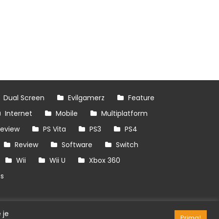
Dual Screen
Evilgamerz
Feature
Internet
Mobile
Multiplatform
review
PS Vita
PS3
PS4
Review
Software
Switch
Wii
Wii U
Xbox 360
es
 je
Prima!