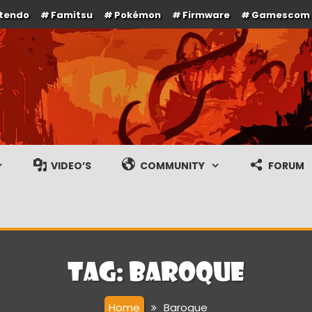
ntendo
Famitsu
Pokémon
Firmware
Gamescom
e en gameplay streams
VIDEO’S
COMMUNITY
FORUM
Tag:
Baroque
Home
Baroque