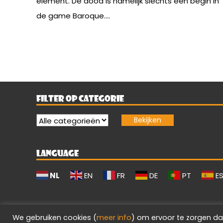
element. De dood is namelijk slechts een begin in
de game Baroque....
FILTER OP CATEGORIE
LANGUAGE
NL
EN
FR
DE
PT
E
We gebruiken cookies (
meer info
) om ervoor te zorgen da