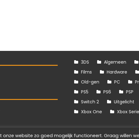
3DS
Algemeen
Films
Hardware
Old-gen
PC
P
PS5
PS6
PSP
Switch 2
Uitgelicht
S
Xbox One
Xbox Seri
t onze website zo goed mogelijk functioneert. Graag willen we