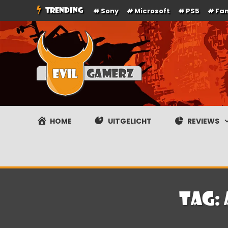
Ga
TRENDING
Sony
Microsoft
PS5
Fa
naar
de
inhoud
Evilgamerz
Het meest interessante game nieuws, reviews, coverag
HOME
UITGELICHT
REVIEWS
Tag: