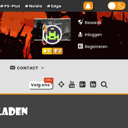
PS-Plus
Nvidia
Edge
Rewards
Inloggen
Registreren
0
0
CONTACT
Volg ons:
laden