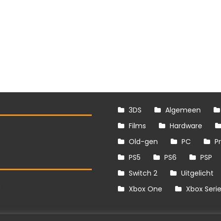
3DS
Algemeen
Films
Hardware
Old-gen
PC
P
PS5
PS6
PSP
Switch 2
Uitgelicht
S
Xbox One
Xbox Seri