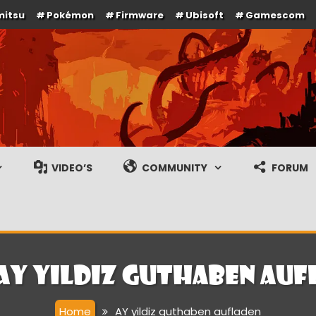
mitsu
Pokémon
Firmware
Ubisoft
Gamescom
e en gameplay streams
VIDEO’S
COMMUNITY
FORUM
AY yildiz guthaben auf
Home
AY yildiz guthaben aufladen