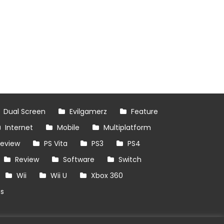
Dual Screen
Evilgamerz
Feature
Internet
Mobile
Multiplatform
review
PS Vita
PS3
PS4
Review
Software
Switch
Wii
Wii U
Xbox 360
es