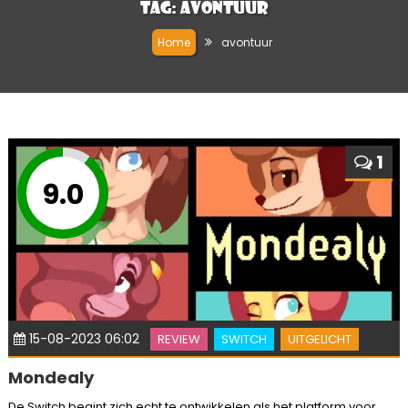
Tag:
avontuur
Home
avontuur
1
9.0
15-08-2023 06:02
REVIEW
SWITCH
UITGELICHT
Mondealy
De Switch begint zich echt te ontwikkelen als het platform voor