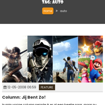
Tag:
auto
Home
auto
12-05-2008 06:59
FEATURE
Column: Jij Bent Zo!
In mijn vorige column neigde ik er al een beetje naar, maar nu