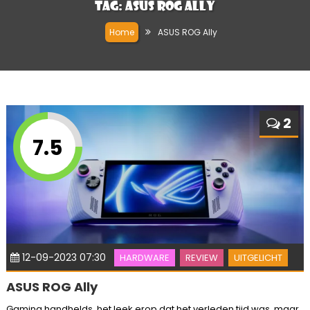
Tag:
ASUS ROG Ally
Home
ASUS ROG Ally
2
7.5
12-09-2023 07:30
HARDWARE
REVIEW
UITGELICHT
ASUS ROG Ally
Gaming handhelds, het leek erop dat het verleden tijd was, maar