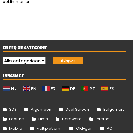
beklimmen en...
FILTER OP CATEGORIE
LANGUAGE
NL
EN
FR
DE
PT
ES
3DS
Algemeen
Dual Screen
Evilgamerz
Feature
Films
Hardware
Internet
Mobile
Multiplatform
Old-gen
PC