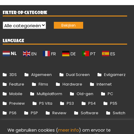
FILTER OP CATEGORIE
LANGUAGE
NL
EN
FR
DE
PT
ES
3DS
Algemeen
Dual Screen
Evilgamerz
Feature
Films
Hardware
Internet
Mobile
Multiplatform
Old-gen
PC
Preview
PS Vita
PS3
PS4
PS5
PS6
PSP
Review
Software
Switch
Switch 2
Uitgelicht
Wii
Wii U
We gebruiken cookies (
meer info
) om ervoor te
Xbox 360
Xbox One
Xbox Series