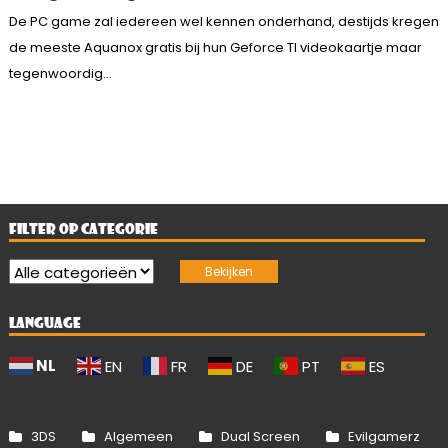
De PC game zal iedereen wel kennen onderhand, destijds kregen
de meeste Aquanox gratis bij hun Geforce TI videokaartje maar
tegenwoordig...
FILTER OP CATEGORIE
LANGUAGE
NL
EN
FR
DE
PT
ES
3DS
Algemeen
Dual Screen
Evilgamerz