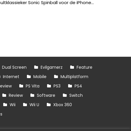
ultklassieker Sonic Spinball voor de iPhone...
Dual Screen
Evilgamerz
Feature
Internet
Mobile
Multiplatform
review
PS Vita
PS3
PS4
Review
Software
Switch
Wii
Wii U
Xbox 360
es