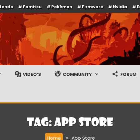
ntendo
Famitsu
Pokémon
Firmware
Nvidia
E
e en gameplay streams
VIDEO’S
COMMUNITY
FORUM
Tag:
App Store
Home
App Store