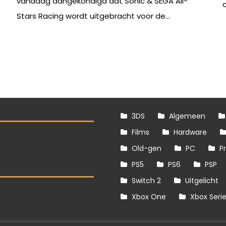
vandaag aangekondigd dat Sonic & SEGA All-
c
Stars Racing wordt uitgebracht voor de...
3DS
Algemeen
Films
Hardware
Old-gen
PC
P
PS5
PS6
PSP
Switch 2
Uitgelicht
S
Xbox One
Xbox Seri