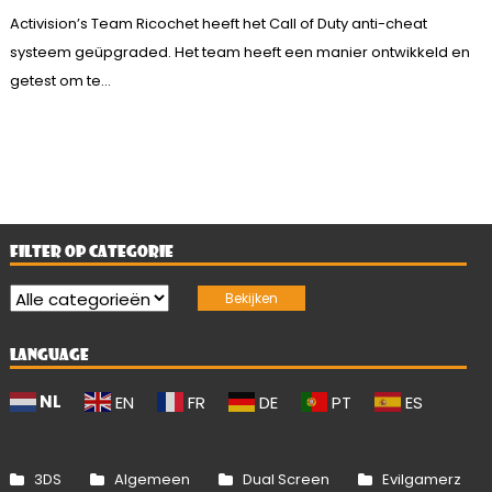
Activision’s Team Ricochet heeft het Call of Duty anti-cheat
systeem geüpgraded. Het team heeft een manier ontwikkeld en
getest om te...
FILTER OP CATEGORIE
LANGUAGE
NL
EN
FR
DE
PT
ES
3DS
Algemeen
Dual Screen
Evilgamerz