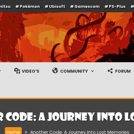
mitsu
Pokémon
Ubisoft
Gamescom
PS-Plus
e en gameplay streams
VIDEO’S
COMMUNITY
FORUM
 Code: A Journey into 
Home
Another Code: A Journey into Lost Memories