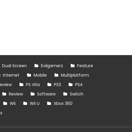
Dual Screen
Evilgamerz
Feature
Internet
Mobile
Multiplatform
review
PS Vita
PS3
PS4
Review
Software
Switch
Wii
Wii U
Xbox 360
es