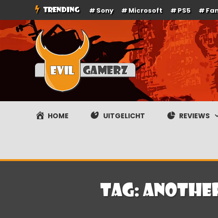
Ga
TRENDING
Sony
Microsoft
PS5
Fa
naar
de
inhoud
Evilgamerz
Het meest interessante game nieuws, reviews, coverag
HOME
UITGELICHT
REVIEWS
Tag:
Another