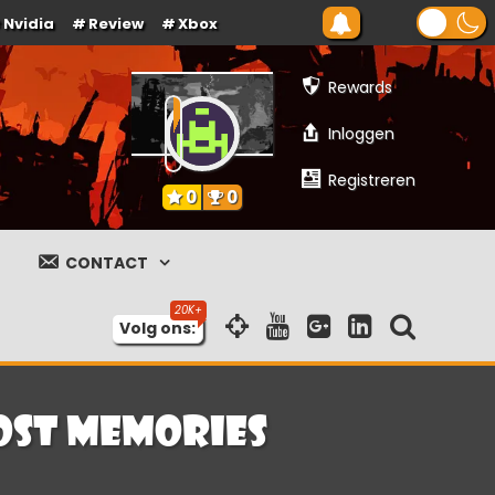
Nvidia
Review
Xbox
Rewards
Inloggen
Registreren
0
0
CONTACT
Volg ons:
Lost Memories