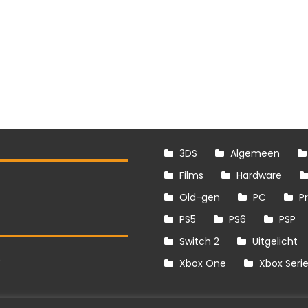
3DS
Algemeen
Films
Hardware
Old-gen
PC
P
PS5
PS6
PSP
Switch 2
Uitgelicht
S
Xbox One
Xbox Seri