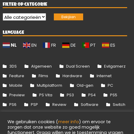
FILTER OP CATEGORIE
LANGUAGE
NL
EN
FR
DE
PT
ES
3DS
Algemeen
Dual Screen
Evilgamerz
Feature
Films
Hardware
Internet
Mobile
Multiplatform
Old-gen
PC
Preview
PS Vita
PS3
PS4
PS5
PS6
PSP
Review
Software
Switch
Switch 2
Uitgelicht
Wii
Wii U
We gebruiken cookies (
meer info
) om ervoor te
Xbox 360
Xbox One
Xbox Series
zorgen dat onze website zo goed mogelijk
functioneert. Graag willen we je toestemming vragen