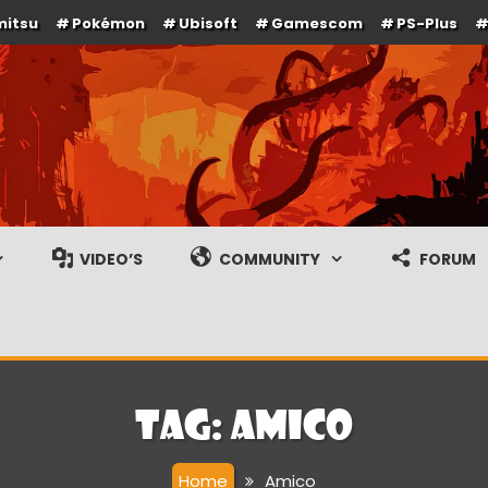
mitsu
Pokémon
Ubisoft
Gamescom
PS-Plus
e en gameplay streams
VIDEO’S
COMMUNITY
FORUM
Tag:
Amico
Home
Amico