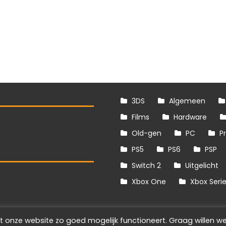
3DS
Algemeen
Films
Hardware
Old-gen
PC
P
PS5
PS6
PSP
Switch 2
Uitgelicht
S
Xbox One
Xbox Seri
t onze website zo goed mogelijk functioneert. Graag willen we