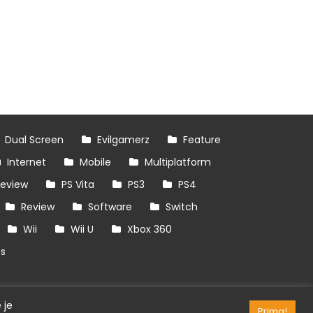
Dual Screen
Evilgamerz
Feature
Internet
Mobile
Multiplatform
review
PS Vita
PS3
PS4
Review
Software
Switch
Wii
Wii U
Xbox 360
es
 je
Prima!