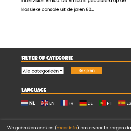
Intellivision Amico. De Amico is gebaseerd op de
klassieke console uit de jaren 80...
FILTER OP CATEGORIE
LANGUAGE
NL
EN
FR
DE
PT
E
We gebruiken cookies (
meer info
) om ervoor te zorgen da