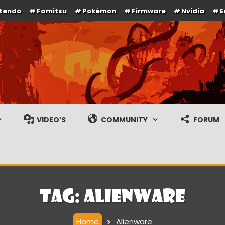
ntendo
Famitsu
Pokémon
Firmware
Nvidia
E
e en gameplay streams
VIDEO’S
COMMUNITY
FORUM
Tag:
Alienware
Home
Alienware