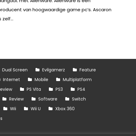
aangaat met Alienware. Alienware is een
producent van hoogwaardige game pc’s. Ascaron
s zelf...
Dual Screen
Evilgamerz
Feature
Internet
Mobile
Multiplatform
review
PS Vita
PS3
PS4
Review
Software
Switch
Wii
Wii U
Xbox 360
es