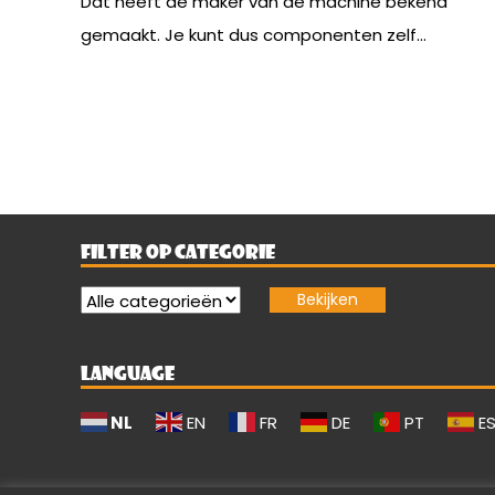
Dat heeft de maker van de machine bekend
gemaakt. Je kunt dus componenten zelf...
FILTER OP CATEGORIE
LANGUAGE
NL
EN
FR
DE
PT
E