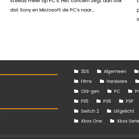
steeds meer op PC’s. Het concern zegt dan ook
dat Sony en Microsoft de PC’s naar...
i
3DS
Algemeen
Films
Hardware
Old-gen
PC
P
PS5
PS6
PSP
Switch 2
Uitgelicht
S
Xbox One
Xbox Seri