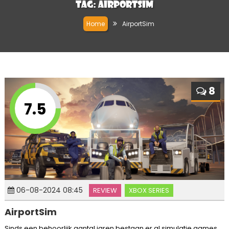
Tag:
AirportSim
Home
AirportSim
8
7.5
06-08-2024 08:45
REVIEW
XBOX SERIES
AirportSim
Sinds een behoorlijk aantal jaren bestaan er al simulatie games.