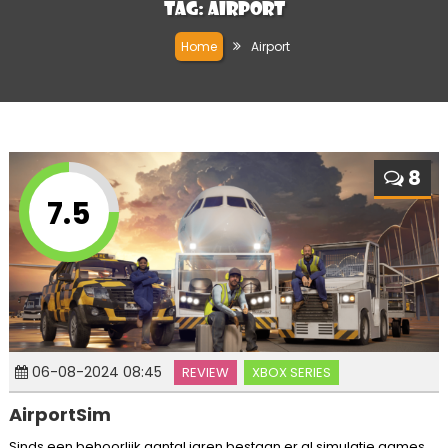
Tag:
Airport
Home
Airport
8
7.5
06-08-2024 08:45
REVIEW
XBOX SERIES
AirportSim
Sinds een behoorlijk aantal jaren bestaan er al simulatie games.