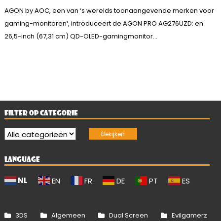
AGON by AOC, een van ‘s werelds toonaangevende merken voor
gaming-monitoren¹, introduceert de AGON PRO AG276UZD: en
26,5-inch (67,31 cm) QD-OLED-gamingmonitor...
FILTER OP CATEGORIE
LANGUAGE
NL
EN
FR
DE
PT
ES
3DS
Algemeen
Dual Screen
Evilgamerz